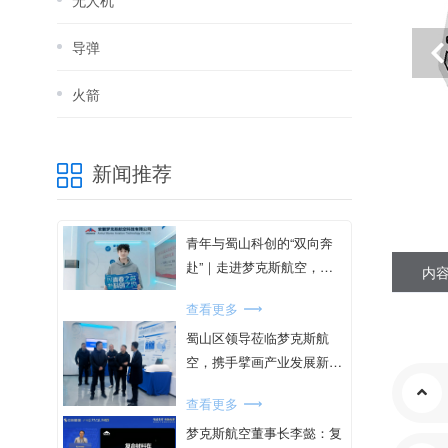
无人机
导弹
火箭
新闻推荐
青年与蜀山科创的“双向奔
赴”｜走进梦克斯航空，共
内
绘蓝天梦想
查看更多
蜀山区领导莅临梦克斯航
空，携手擘画产业发展新蓝
图
查看更多
梦克斯航空董事长李懿：复