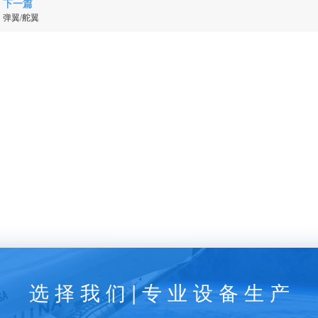
下一篇
弹翼/舵翼
选 择 我 们 | 专 业 设 备 生 产