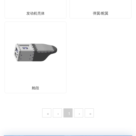
发动机壳体
弹翼/舵翼
舱段
«
‹
1
›
»