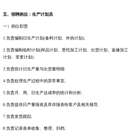
五、
招聘岗位：
生产计划员
一）
岗位职责
1
.负责
编制日生产计划
(备料计划、外协计划);
2
.负责
编制临时计划
(样品计划、受托加工计划、出货计划、返修加工
计划、变更计划):
3
.负责
统计日生产量与出货量明细
:
4
.负责
处理生产过程中的异常事宜
;
5
.负责
月、周、日生产达成率的统计和分析
;
6
.负责
提供日产量报表及库存报表给客户及相关领导
;
7
.负责
发货跟踪
;
8
.负责
记录表单收集、整理、归档
;